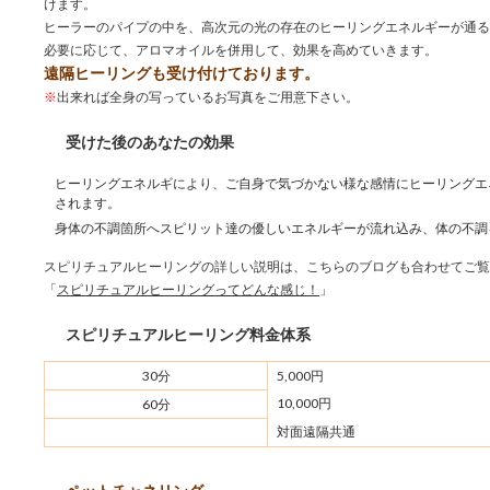
けます。
ヒーラーのパイプの中を、高次元の光の存在のヒーリングエネルギーが通る
必要に応じて、アロマオイルを併用して、効果を高めていきます。
遠隔ヒーリングも受け付けております。
※
出来れば全身の写っているお写真をご用意下さい。
受けた後のあなたの効果
ヒーリングエネルギにより、ご自身で気づかない様な感情にヒーリングエ
されます。
身体の不調箇所へスピリット達の優しいエネルギーが流れ込み、体の不調
スピリチュアルヒーリングの詳しい説明は、こちらのブログも合わせてご覧
「
スピリチュアルヒーリングってどんな感じ！
」
スピリチュアルヒーリング料金体系
30分
5,000円
10,000円
60分
対面遠隔共通