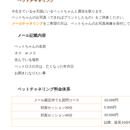
ペットチャネリング
今生きているor天国にいるペットちゃんと通信を取ります。
ペットちゃんのお写真（できればプリントしたもの）をご持参ください。
メールチャネリング
をご希望の方は、ペットちゃんのお写真画像を添付して
メール記載内容
ペットちゃんの名前
オス or メス
住んでいる場所
ペットロスの方は、亡くなった年月日
お聞きになりたい事
ペットチャネリング料金体系
メール鑑定何でも質問コース
10,000円
5,000円
対面セッション30分
10,000円
対面セッション60分
以降、延長10分